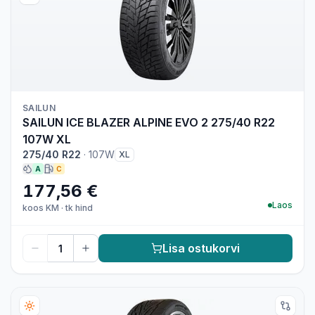
SAILUN
SAILUN ICE BLAZER ALPINE EVO 2 275/40 R22
107W XL
275/40 R22
·
107W
XL
A
C
177,56 €
Laos
koos KM
·
tk hind
Lisa ostukorvi