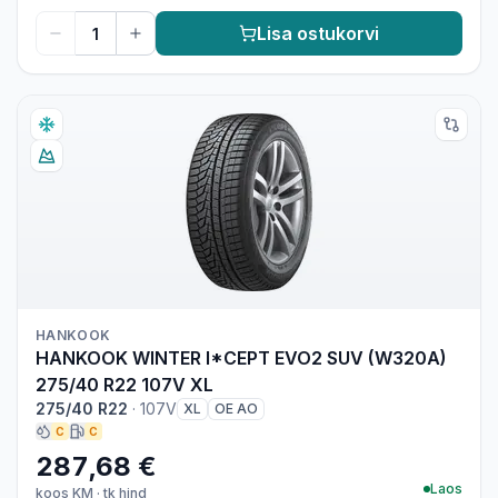
Lisa ostukorvi
HANKOOK
HANKOOK WINTER I*CEPT EVO2 SUV (W320A)
275/40 R22 107V XL
275/40 R22
·
107V
XL
OE AO
C
C
287,68 €
Laos
koos KM
·
tk hind