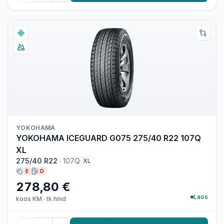
YOKOHAMA
YOKOHAMA ICEGUARD G075 275/40 R22 107Q
XL
275/40 R22
·
107Q
XL
E
D
278,80 €
Laos
koos KM
·
tk hind