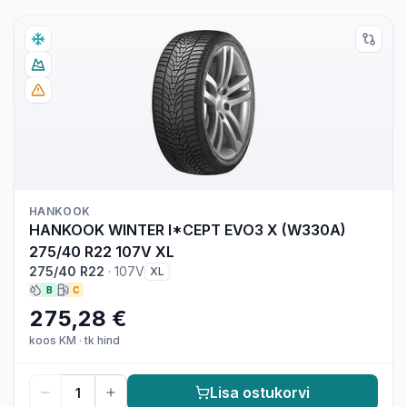
HANKOOK
HANKOOK WINTER I*CEPT EVO3 X (W330A)
275/40 R22 107V XL
275/40 R22
·
107V
XL
B
C
275,28 €
koos KM
·
tk hind
Lisa ostukorvi