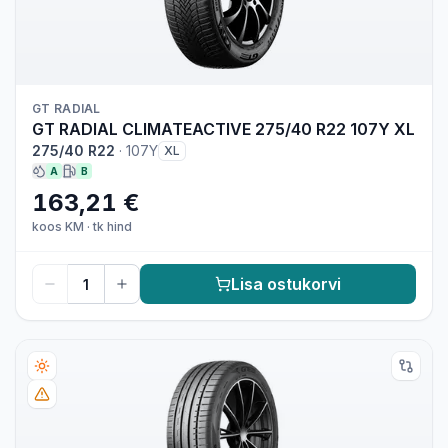
GT RADIAL
GT RADIAL CLIMATEACTIVE 275/40 R22 107Y XL
275/40 R22
·
107Y
XL
A
B
163,21 €
koos KM
·
tk hind
Lisa ostukorvi