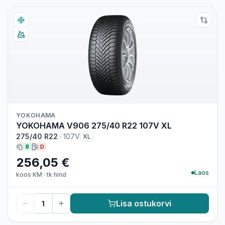
YOKOHAMA
YOKOHAMA V906 275/40 R22 107V XL
275/40 R22
·
107V
XL
B
D
256,05 €
Laos
koos KM
·
tk hind
Lisa ostukorvi