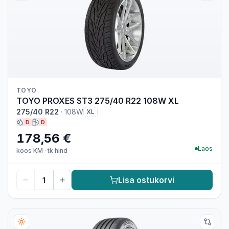
TOYO
TOYO PROXES ST3 275/40 R22 108W XL
275/40 R22
·
108W
XL
D
D
178,56 €
Laos
koos KM
·
tk hind
Lisa ostukorvi