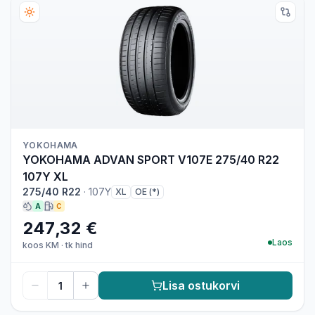
YOKOHAMA
YOKOHAMA ADVAN SPORT V107E 275/40 R22
107Y XL
275/40 R22
·
107Y
XL
OE (*)
A
C
247,32 €
Laos
koos KM
·
tk hind
Lisa ostukorvi