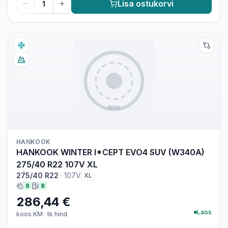
Lisa ostukorvi
HANKOOK
HANKOOK WINTER I*CEPT EVO4 SUV (W340A)
275/40 R22 107V XL
275/40 R22
·
107V
XL
B
B
286,44 €
Laos
koos KM
·
tk hind