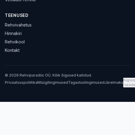
TEENUSED
Rehvivahetus
Hinnakiri
Rehvikool
Kontakt
© 2026 Rehviparadiis OÜ. Kõik õigused kaitstud.
Küpsis
Privaatsuspoliitika
Müügitingimused
Tagastustingimused
Järelmaks
sead