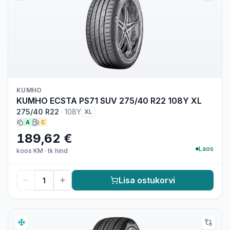
KUMHO
KUMHO ECSTA PS71 SUV 275/40 R22 108Y XL
275/40 R22
·
108Y
XL
A
C
189,62 €
Laos
koos KM
·
tk hind
Lisa ostukorvi