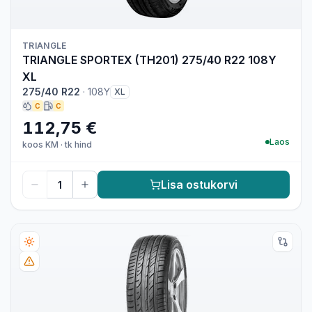
TRIANGLE
TRIANGLE SPORTEX (TH201) 275/40 R22 108Y
XL
275/40 R22
·
108Y
XL
C
C
112,75 €
Laos
koos KM
·
tk hind
Lisa ostukorvi