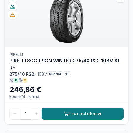
PIRELLI
PIRELLI SCORPION WINTER 275/40 R22 108V XL
RF
275/40 R22
·
108V
Runflat
XL
B
C
246,86 €
koos KM
·
tk hind
Lisa ostukorvi