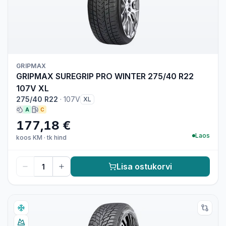
GRIPMAX
GRIPMAX SUREGRIP PRO WINTER 275/40 R22
107V XL
275/40 R22
·
107V
XL
A
C
177,18 €
Laos
koos KM
·
tk hind
Lisa ostukorvi