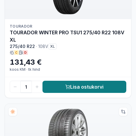
TOURADOR
TOURADOR WINTER PRO TSU1 275/40 R22 108V
XL
275/40 R22
·
108V
XL
C
D
131,43 €
koos KM
·
tk hind
Lisa ostukorvi