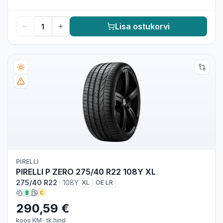
Lisa ostukorvi
PIRELLI
PIRELLI P ZERO 275/40 R22 108Y XL
275/40 R22
·
108Y
XL
OE LR
B
C
290,59 €
koos KM
·
tk hind