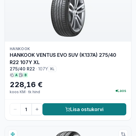
HANKOOK
HANKOOK VENTUS EVO SUV (K137A) 275/40
R22 107Y XL
275/40 R22
·
107Y
XL
A
B
228,16 €
Laos
koos KM
·
tk hind
Lisa ostukorvi