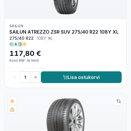
SAILUN
SAILUN ATREZZO ZSR SUV 275/40 R22 108Y XL
275/40 R22
·
108Y
XL
A
C
117,80 €
koos KM
·
tk hind
Lisa ostukorvi