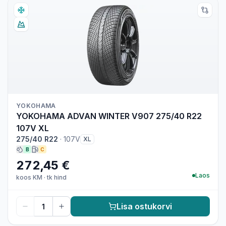
YOKOHAMA
YOKOHAMA ADVAN WINTER V907 275/40 R22
107V XL
275/40 R22
·
107V
XL
B
C
272,45 €
Laos
koos KM
·
tk hind
Lisa ostukorvi