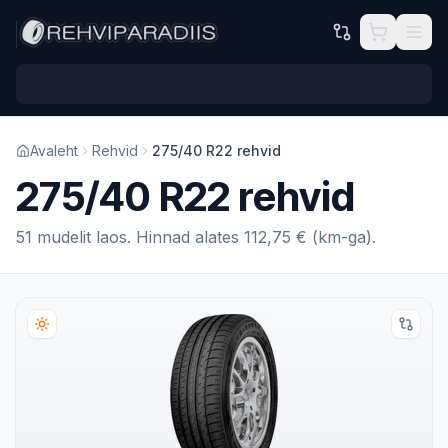
Hüppa põhisisu juurde
Avaleht
Rehvid
275/40 R22 rehvid
275/40 R22 rehvid
51 mudelit laos. Hinnad alates 112,75 € (km-ga).