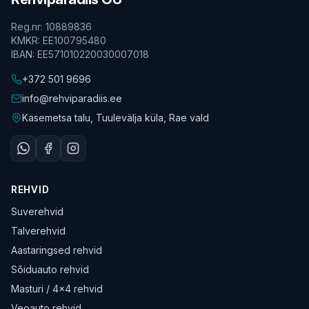
Reg.nr
:
10889836
KMKR
:
EE100795480
IBAN
:
EE571010220030007018
+372 501 9696
info@rehviparadiis.ee
Kasemetsa talu, Tuulevälja küla, Rae vald
REHVID
Suverehvid
Talverehvid
Aastaringsed rehvid
Sõiduauto rehvid
Masturi / 4×4 rehvid
Veoauto rehvid