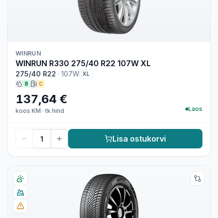
WINRUN
WINRUN R330 275/40 R22 107W XL
275/40 R22
·
107W
XL
B
C
137,64 €
Laos
koos KM
·
tk hind
Lisa ostukorvi