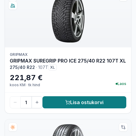
GRIPMAX
GRIPMAX SUREGRIP PRO ICE 275/40 R22 107T XL
275/40 R22
·
107T
XL
221,87 €
Laos
koos KM
·
tk hind
Lisa ostukorvi