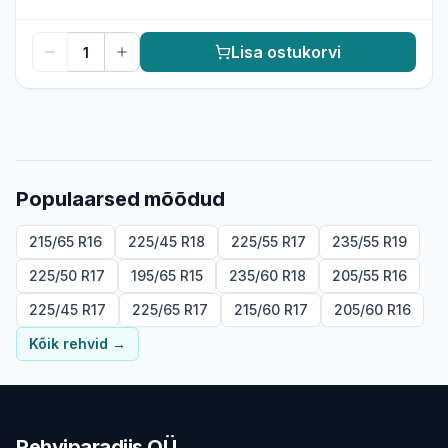
Lisa ostukorvi
Populaarsed mõõdud
215/65 R16
225/45 R18
225/55 R17
235/55 R19
225/50 R17
195/65 R15
235/60 R18
205/55 R16
225/45 R17
225/65 R17
215/60 R17
205/60 R16
Kõik rehvid
→
Rehviparadiis OÜ