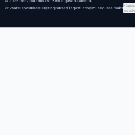
© 2026 Rehviparadiis OÜ. Kõik õigused kaitstud.
Küpsis
Privaatsuspoliitika
Müügitingimused
Tagastustingimused
Järelmaks
sead