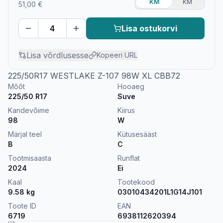
KM
KM
51,00 €
Lisa ostukorvi
Lisa võrdlusesse
Kopeeri URL
225/50R17 WESTLAKE Z-107 98W XL CBB72
Mõõt
Hooaeg
225/50 R17
Suve
Kandevõime
Kiirus
98
W
Märjal teel
Kütusesääst
B
C
Tootmisaasta
Runflat
2024
Ei
Kaal
Tootekood
9.58
kg
03010434201L1G14J101
Toote ID
EAN
6719
6938112620394