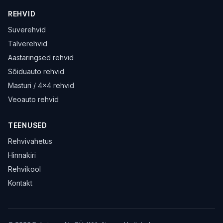
REHVID
Suverehvid
Talverehvid
Aastaringsed rehvid
Sõiduauto rehvid
Masturi / 4×4 rehvid
Veoauto rehvid
TEENUSED
Rehvivahetus
Hinnakiri
Rehvikool
Kontakt