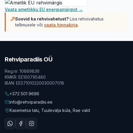
Vaata ametlikku EU energiamärgist →
Soovid ka rehvivahetust?
Lisa rehvivahetus
tellimusele või
vaata hinnakirja
.
Rehviparadiis OÜ
Reg.nr
:
10889836
KMKR
:
EE100795480
IBAN
:
EE571010220030007018
+372 501 9696
info@rehviparadiis.ee
Kasemetsa talu, Tuulevälja küla, Rae vald