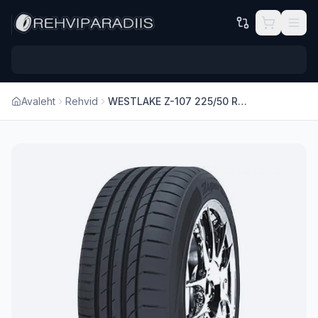
Hüppa põhisisu juurde
Avaleht
Rehvid
WESTLAKE Z-107 225/50 R17 98W XL