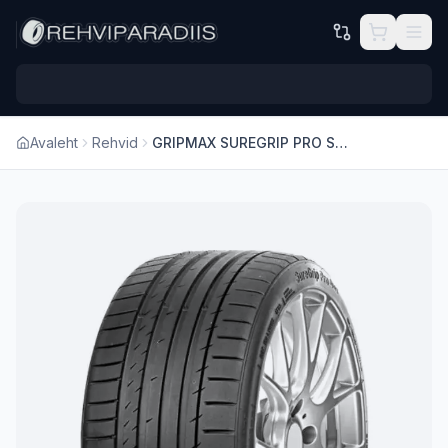
Hüppa põhisisu juurde
Avaleht
Rehvid
GRIPMAX SUREGRIP PRO SPORT 225/35 R19 88Y XL