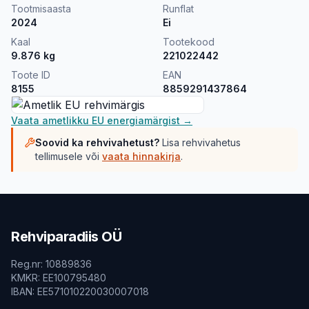
Tootmisaasta
Runflat
2024
Ei
Kaal
Tootekood
9.876
kg
221022442
Toote ID
EAN
8155
8859291437864
Vaata ametlikku EU energiamärgist →
Soovid ka rehvivahetust?
Lisa rehvivahetus
tellimusele või
vaata hinnakirja
.
Rehviparadiis OÜ
Reg.nr
:
10889836
KMKR
:
EE100795480
IBAN
:
EE571010220030007018