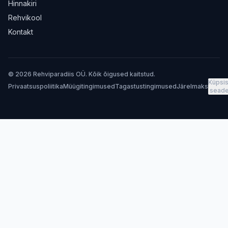
Hinnakiri
Rehvikool
Kontakt
© 2026 Rehviparadiis OÜ. Kõik õigused kaitstud.
Küpsis
Privaatsuspoliitika
Müügitingimused
Tagastustingimused
Järelmaks
sead