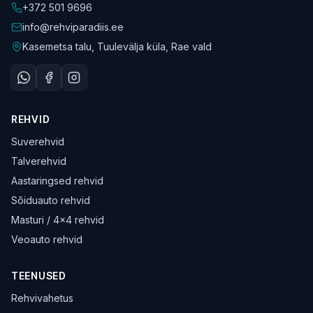
+372 501 9696
info@rehviparadiis.ee
Kasemetsa talu, Tuulevälja küla, Rae vald
REHVID
Suverehvid
Talverehvid
Aastaringsed rehvid
Sõiduauto rehvid
Masturi / 4×4 rehvid
Veoauto rehvid
TEENUSED
Rehvivahetus