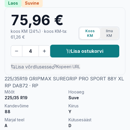
Laos
Suvine
75,96 €
koos KM (24%)
· koos KM-ta:
Koos
Ilma
KM
KM
61,26 €
Lisa ostukorvi
Lisa võrdlusesse
Kopeeri URL
225/35R19 GRIPMAX SUREGRIP PRO SPORT 88Y XL
RP DAB72 · RP
Mõõt
Hooaeg
225/35 R19
Suve
Kandevõime
Kiirus
88
Y
Märjal teel
Kütusesääst
A
D