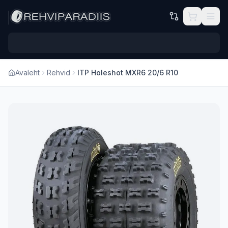
Hüppa põhisisu juurde
Avaleht
Rehvid
ITP Holeshot MXR6 20/6 R10