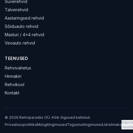
Suverehvid
Talverehvid
Aastaringsed rehvid
Sõiduauto rehvid
Masturi / 4×4 rehvid
Veoauto rehvid
TEENUSED
Rehvivahetus
Hinnakiri
Rehvikool
Kontakt
© 2026 Rehviparadiis OÜ. Kõik õigused kaitstud.
Küpsis
Privaatsuspoliitika
Müügitingimused
Tagastustingimused
Järelmaks
sead