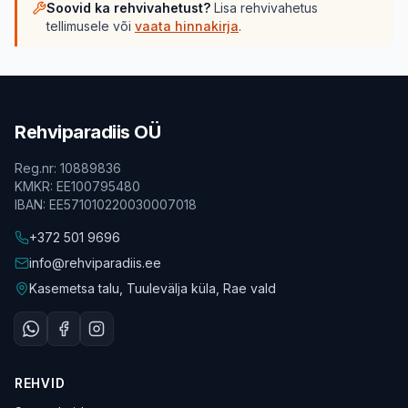
Soovid ka rehvivahetust?
Lisa rehvivahetus
tellimusele või
vaata hinnakirja
.
Rehviparadiis OÜ
Reg.nr
:
10889836
KMKR
:
EE100795480
IBAN
:
EE571010220030007018
+372 501 9696
info@rehviparadiis.ee
Kasemetsa talu, Tuulevälja küla, Rae vald
REHVID