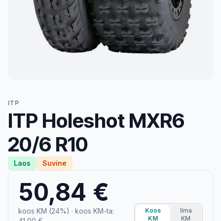
ITP
ITP Holeshot MXR6
20/6 R10
Laos
Suvine
50,84 €
koos KM (24%)
· koos KM-ta:
Koos
Ilma
KM
KM
41,00 €