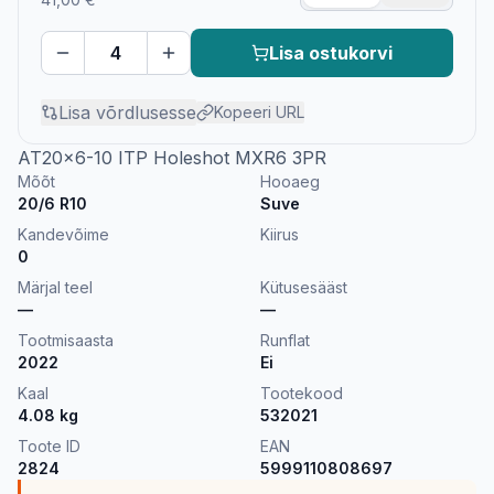
Lisa ostukorvi
Lisa võrdlusesse
Kopeeri URL
AT20x6-10 ITP Holeshot MXR6 3PR
Mõõt
Hooaeg
20/6 R10
Suve
Kandevõime
Kiirus
0
Märjal teel
Kütusesääst
—
—
Tootmisaasta
Runflat
2022
Ei
Kaal
Tootekood
4.08
kg
532021
Toote ID
EAN
2824
5999110808697