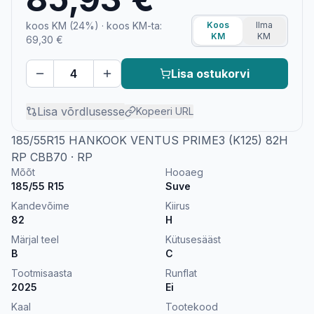
koos KM (24%)
· koos KM-ta:
Koos
Ilma
KM
KM
69,30 €
Lisa ostukorvi
Lisa võrdlusesse
Kopeeri URL
185/55R15 HANKOOK VENTUS PRIME3 (K125) 82H
RP CBB70 · RP
Mõõt
Hooaeg
185/55 R15
Suve
Kandevõime
Kiirus
82
H
Märjal teel
Kütusesääst
B
C
Tootmisaasta
Runflat
2025
Ei
Kaal
Tootekood