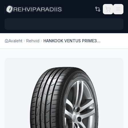
Hüppa põhisisu juurde
Avaleht
Rehvid
HANKOOK VENTUS PRIME3 (K125) 185/55 R15 82H