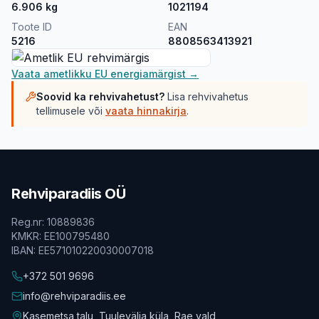
6.906
kg
1021194
Toote ID
EAN
5216
8808563413921
Vaata ametlikku EU energiamärgist →
Soovid ka rehvivahetust?
Lisa rehvivahetus
tellimusele või
vaata hinnakirja
.
Rehviparadiis OÜ
Reg.nr
:
10889836
KMKR
:
EE100795480
IBAN
:
EE571010220030007018
+372 501 9696
info@rehviparadiis.ee
Kasemetsa talu, Tuulevälja küla, Rae vald