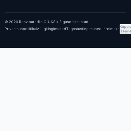
© 2026 Rehviparadiis OÜ. Kõik õigused kaitstud.
Küpsis
Privaatsuspoliitika
Müügitingimused
Tagastustingimused
Järelmaks
sead