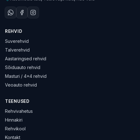
REHVID
Suverehvid
Talverehvid
Aastaringsed rehvid
Sõiduauto rehvid
Masturi / 4×4 rehvid
Veoauto rehvid
TEENUSED
Rehvivahetus
Hinnakiri
Rehvikool
Kontakt