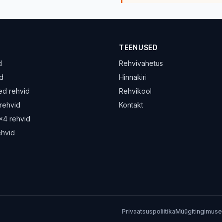
TEENUSED
d
Rehvivahetus
d
Hinnakiri
ed rehvid
Rehvikool
rehvid
Kontakt
4×4 rehvid
ehvid
Privaatsuspoliitika
Müügitingimus