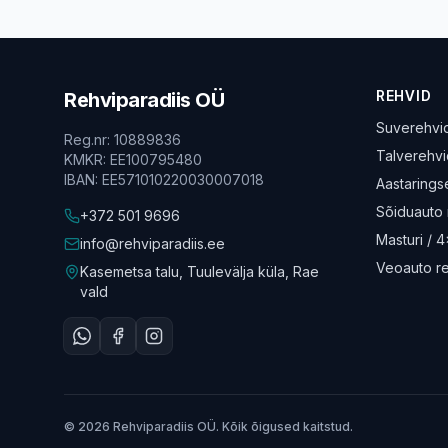
REHVID
Rehviparadiis OÜ
Suverehvi
Reg.nr
:
10889836
Talverehvi
KMKR
:
EE100795480
IBAN
:
EE571010220030007018
Aastarings
Sõiduauto 
+372 501 9696
Masturi / 
info@rehviparadiis.ee
Veoauto r
Kasemetsa talu, Tuulevälja küla, Rae
vald
© 2026 Rehviparadiis OÜ. Kõik õigused kaitstud.