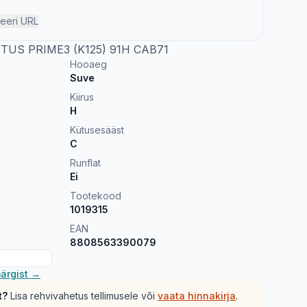
eeri URL
TUS PRIME3 (K125) 91H CAB71
Hooaeg
Suve
Kiirus
H
Kütusesääst
C
Runflat
Ei
Tootekood
1019315
EAN
8808563390079
ärgist →
t?
Lisa rehvivahetus tellimusele või
vaata hinnakirja
.