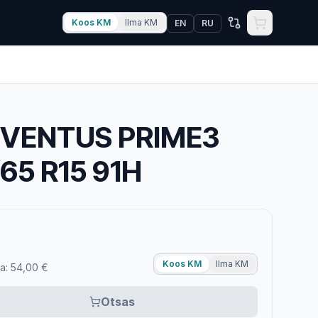
Koos KM
Ilma KM
EN
RU
VENTUS PRIME3
/65 R15 91H
Koos KM
Ilma KM
a: 54,00 €
Otsas