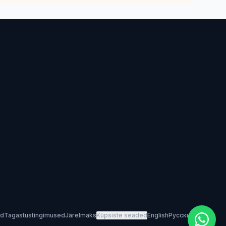
ed
Tagastustingimused
Järelmaks
Küpsiste seaded
English
Русский