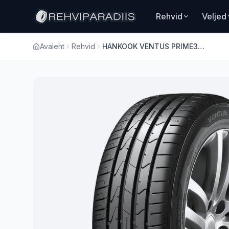
Hüppa põhisisu juurde
Rehvid
Veljed
Avaleht
Rehvid
HANKOOK VENTUS PRIME3 (K125) 195/65 R15 91H