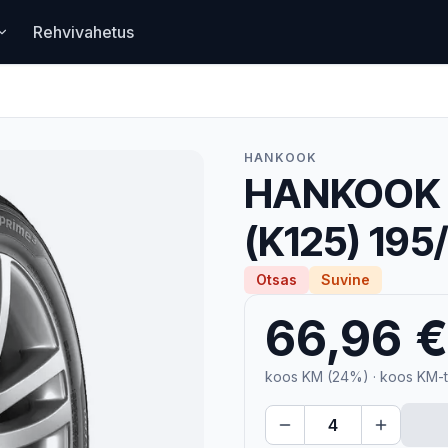
Rehvivahetus
HANKOOK
HANKOOK 
(K125) 195
Otsas
Suvine
66,96 €
koos KM (24%)
· koos KM-t