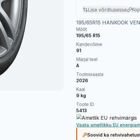
Lisa võrdlusesse
Kop
195/65R15 HANKOOK VEN
Mõõt
195/65 R15
Kandevõime
91
Märjal teel
A
Tootmisaasta
2026
Kaal
9
kg
Toote ID
5413
Vaata ametlikku EU energiam
Soovid ka rehvivahetus